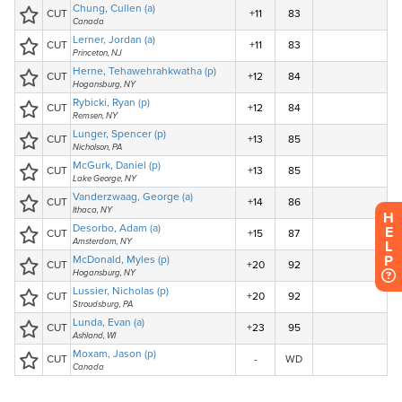
H
E
L
P