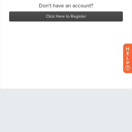
H
E
L
P