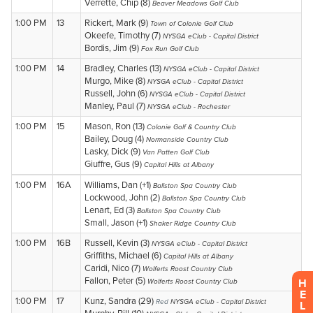
H
E
L