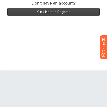
H
E
L
P