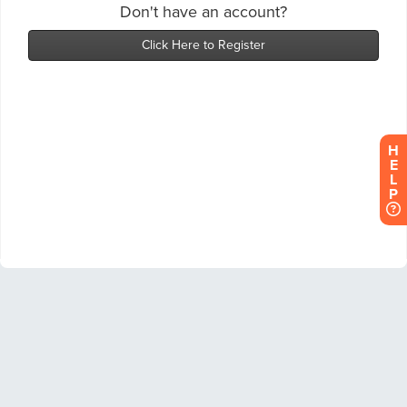
H
E
L
P