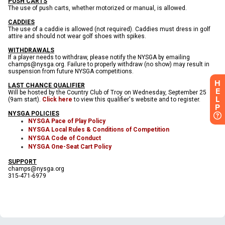
H
E
L
P