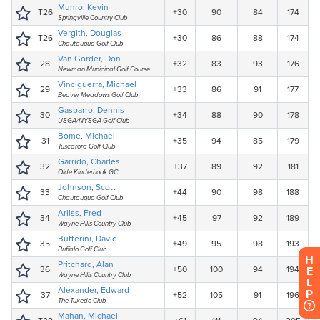
H
E
L
P