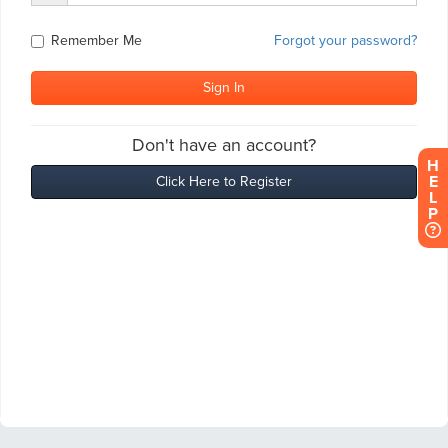
H
E
L
P