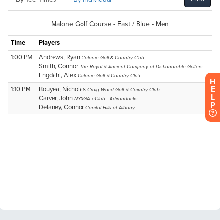
H
E
L
P