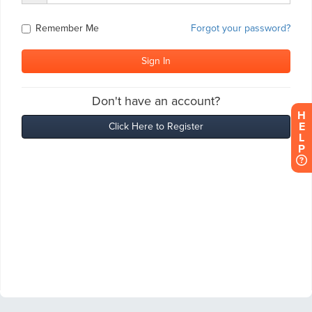
H
E
L
P