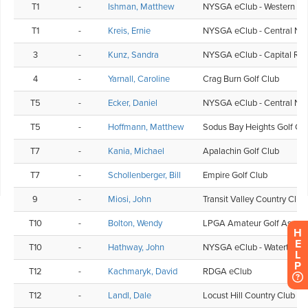
H
E
L
P