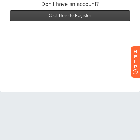
H
E
L
P