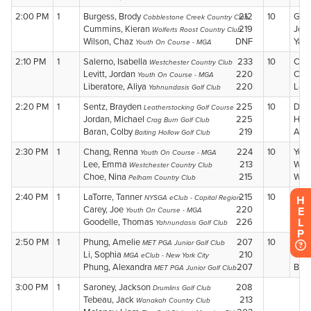
H
E
L
P