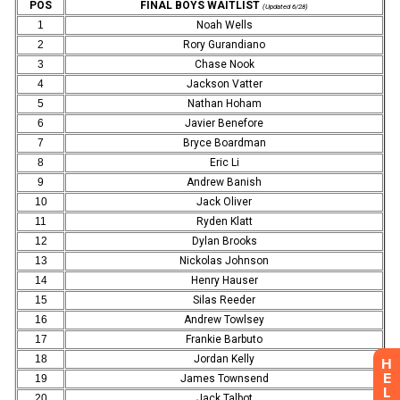
H
E
L