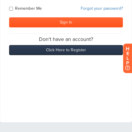
H
E
L
P