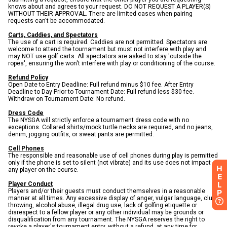
H
E
L
P