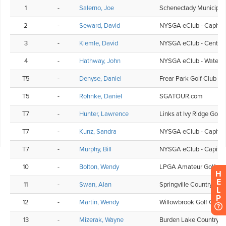
H
E
L
P