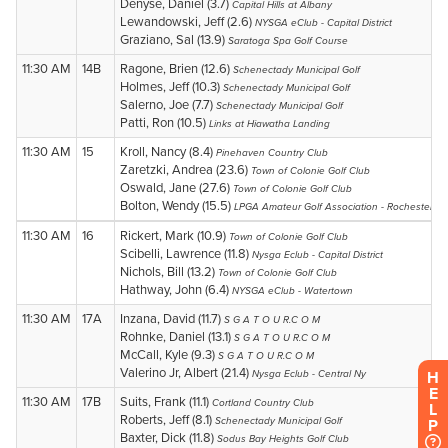
H
E
L
P