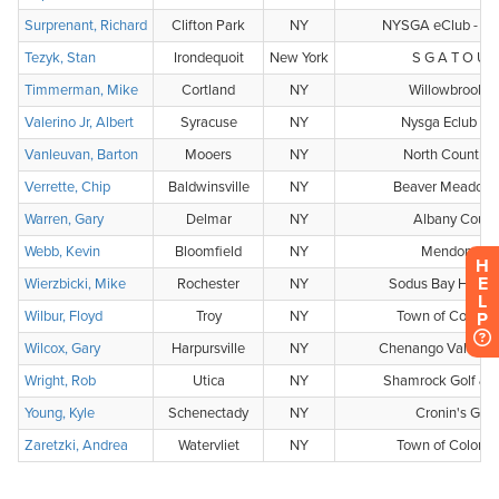
H
E
L
P