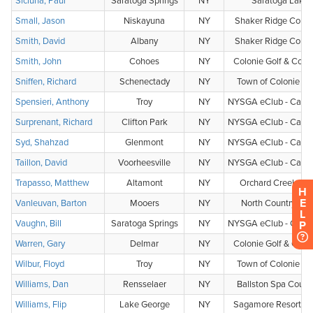
H
E
L
P