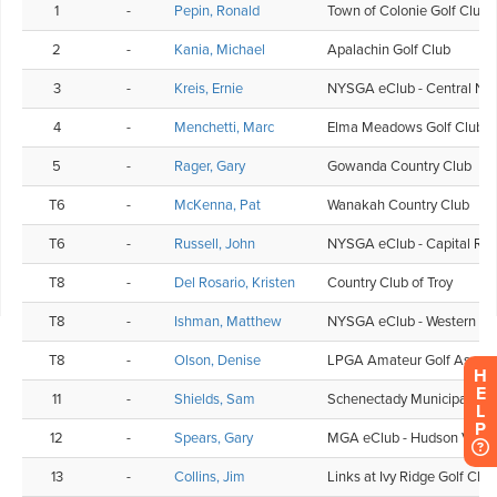
H
E
L
P