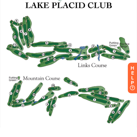
H
E
L
P