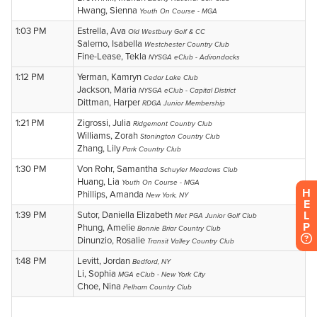
H
E
L
P