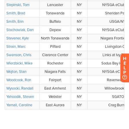
H
E
L
P