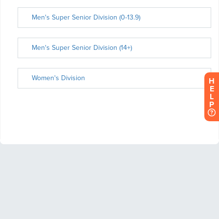
H
E
L
P