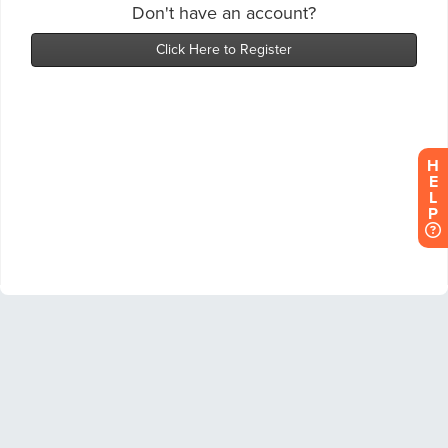
H
E
L
P