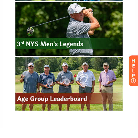
H
E
L
P