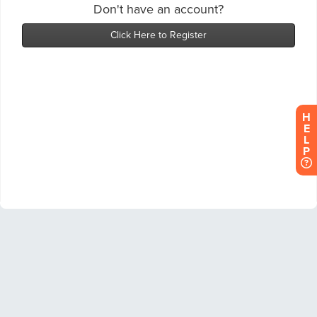
H
E
L
P