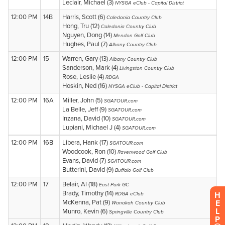
H
E
L
P