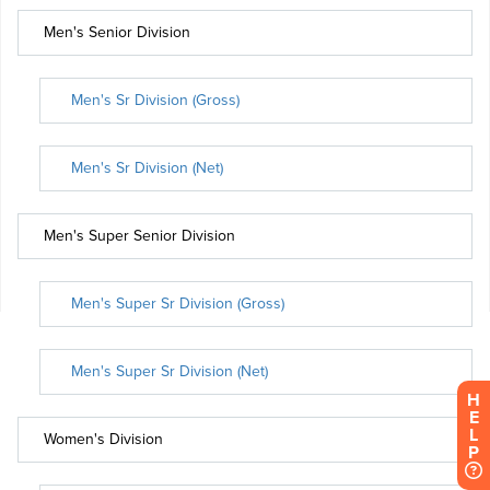
H
E
L
P