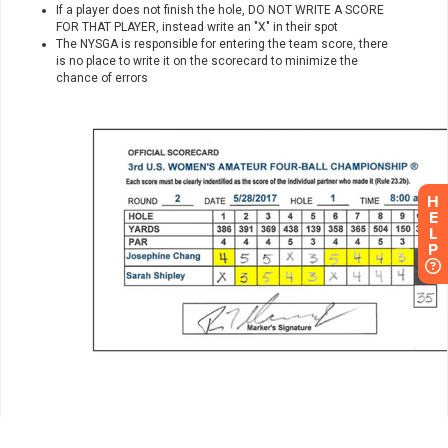
H
E
L
P