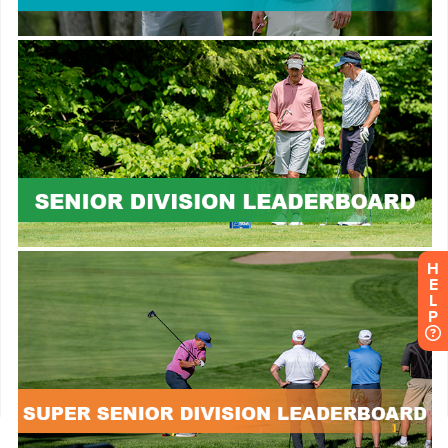
H
E
L
P